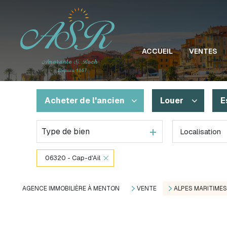
ACCUEIL
VENTES
Acheter
de l'ancien
Louer
E
Type de bien
Localisation
De l'ancien
à l'année
De l'immo pro
06320 - Cap-d'Ail
AGENCE IMMOBILIÈRE À MENTON
VENTE
ALPES MARITIMES