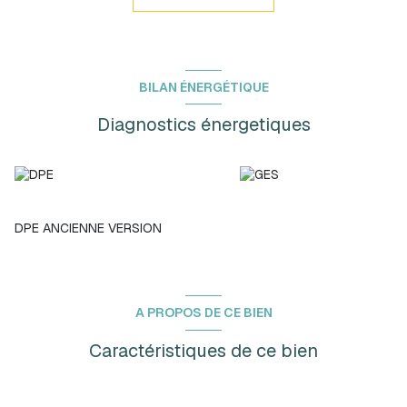
- Situation exceptionnelle aux portes de Monaco
- Accès facile et rapide
- Parking sécurisé
- Faibles charges
- Idéal pour usage personnel ou investissement locatif
BILAN ÉNERGÉTIQUE
Diagnostics énergetiques
DPE ANCIENNE VERSION
A PROPOS DE CE BIEN
Caractéristiques de ce bien