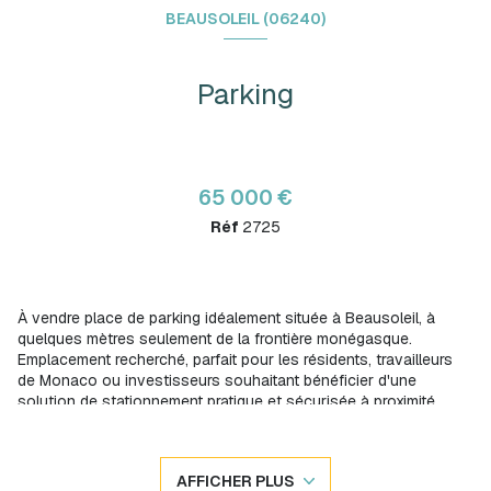
BEAUSOLEIL (06240)
Parking
65 000 €
Réf
2725
À vendre place de parking idéalement située à Beausoleil, à
quelques mètres seulement de la frontière monégasque.
Emplacement recherché, parfait pour les résidents, travailleurs
de Monaco ou investisseurs souhaitant bénéficier d'une
solution de stationnement pratique et sécurisée à proximité
immédiate de la Principauté.
Longueur : 5,14m
Largeur : 2,30m
AFFICHER PLUS
Les atouts :