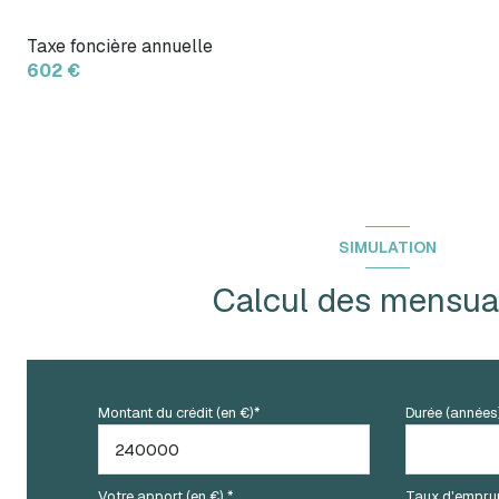
Taxe foncière annuelle
602 €
SIMULATION
Calcul des mensual
Montant du crédit (en €)*
Durée (années
Votre apport (en €) *
Taux d'emprun