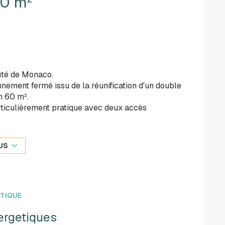
Garage 60 m²
uté de Monaco.
nement fermé issu de la réunification d'un double
n 60 m².
articulièrement pratique avec deux accès
lume généreux et sa hauteur sous plafond
ds véhicules sans difficulté, tout en conservant
US
d'utilisation : stationnement de plusieurs
'investissement. Le lot présente en outre
tes selon les besoins.
ÉTIQUE
ergetiques