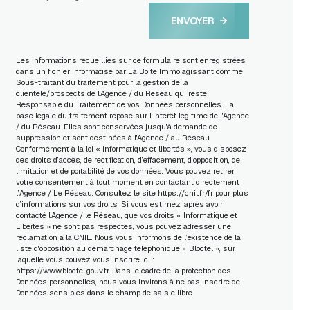
ENVOYER
Les informations recueillies sur ce formulaire sont enregistrées
dans un fichier informatisé par La Boite Immo agissant comme
Sous-traitant du traitement pour la gestion de la
clientèle/prospects de l'Agence / du Réseau qui reste
Responsable du Traitement de vos Données personnelles. La
base légale du traitement repose sur l'intérêt légitime de l'Agence
/ du Réseau. Elles sont conservées jusqu'à demande de
suppression et sont destinées à l'Agence / au Réseau.
Conformément à la loi « informatique et libertés », vous disposez
des droits d’accès, de rectification, d’effacement, d’opposition, de
limitation et de portabilité de vos données. Vous pouvez retirer
votre consentement à tout moment en contactant directement
l’Agence / Le Réseau. Consultez le site
https://cnil.fr/fr
pour plus
d’informations sur vos droits. Si vous estimez, après avoir
contacté l'Agence / le Réseau, que vos droits « Informatique et
Libertés » ne sont pas respectés, vous pouvez adresser une
réclamation à la CNIL. Nous vous informons de l’existence de la
liste d'opposition au démarchage téléphonique « Bloctel », sur
laquelle vous pouvez vous inscrire ici :
https://www.bloctel.gouv.fr
. Dans le cadre de la protection des
Données personnelles, nous vous invitons à ne pas inscrire de
Données sensibles dans le champ de saisie libre.