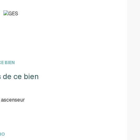
E BIEN
 de ce bien
ascenseur
RO