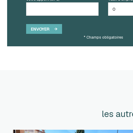
ENVOYER
* Champs obligatoires
les aut