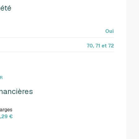
iété
Oui
70, 71 et 72
ER
inancières
arges
,29 €