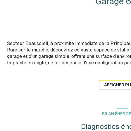
Secteur Beausoleil, à proximité immédiate de la Principa
Rare sur le marché, découvrez ce vaste espace de station
garage et d'un garage simple, offrant une surface d'enviro
Implanté en angle, ce lot bénéficie d'une configuration p
indépendants par portes coulissantes manuelles. Son vo
d'environ 2,35 m permettent le stationnement de trois gran
une excellente aisance de manœuvre.
AFFICHER PL
Cette configuration offre également une grande flexibilité 
véhicules, espace de stockage complémentaire ou projet d
l'avantage de pouvoir être redivisé en deux entités distinc
BILAN ÉNERG
Diagnostics én