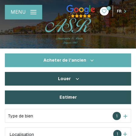
0
MENU
FR
Acheter
de l'ancien
Louer
De l'ancien
De l'immo pro
Estimer
à l'année
Type de bien
1
1
Localisation