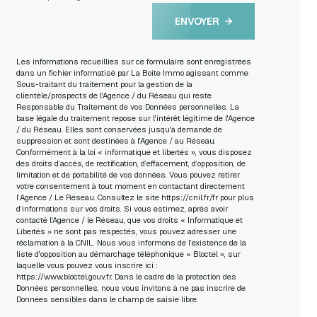
ENVOYER
Les informations recueillies sur ce formulaire sont enregistrées
dans un fichier informatisé par La Boite Immo agissant comme
Sous-traitant du traitement pour la gestion de la
clientèle/prospects de l'Agence / du Réseau qui reste
Responsable du Traitement de vos Données personnelles. La
base légale du traitement repose sur l'intérêt légitime de l'Agence
/ du Réseau. Elles sont conservées jusqu'à demande de
suppression et sont destinées à l'Agence / au Réseau.
Conformément à la loi « informatique et libertés », vous disposez
des droits d’accès, de rectification, d’effacement, d’opposition, de
limitation et de portabilité de vos données. Vous pouvez retirer
votre consentement à tout moment en contactant directement
l’Agence / Le Réseau. Consultez le site
https://cnil.fr/fr
pour plus
d’informations sur vos droits. Si vous estimez, après avoir
contacté l'Agence / le Réseau, que vos droits « Informatique et
Libertés » ne sont pas respectés, vous pouvez adresser une
réclamation à la CNIL. Nous vous informons de l’existence de la
liste d'opposition au démarchage téléphonique « Bloctel », sur
laquelle vous pouvez vous inscrire ici :
https://www.bloctel.gouv.fr
. Dans le cadre de la protection des
Données personnelles, nous vous invitons à ne pas inscrire de
Données sensibles dans le champ de saisie libre.