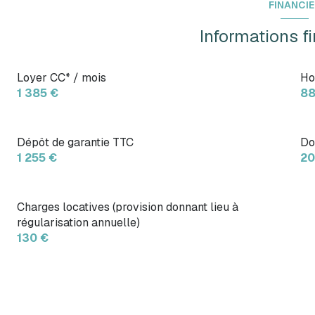
FINANCI
Informations f
Loyer CC* / mois
Ho
1 385 €
88
Dépôt de garantie TTC
Do
1 255 €
20
Charges locatives (provision donnant lieu à
régularisation annuelle)
130 €