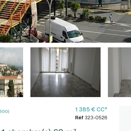
1 385 € CC*
500)
Réf
323-0526